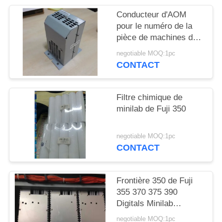
PLAN
Conducteur d'AOM
DU
pour le numéro de la
SITE
pièce de machines de
minilab de série de
negotiable MOQ:1pc
Noritsu qss3001, 3011,
CONTACT
PRIVACY
31, 32 ou 33 Z025645-
01/Z025645
POLICY
Filtre chimique de
minilab de Fuji 350
negotiable MOQ:1pc
CONTACT
Frontière 350 de Fuji
355 370 375 390
Digitals Minilab
398C893993J
negotiable MOQ:1pc