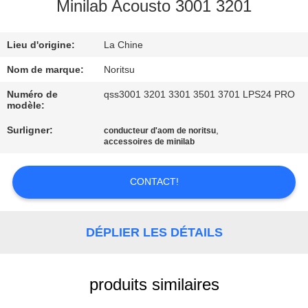
L'USINE
Minilab Acousto 3001 3201
Lieu d'origine:
La Chine
CONTRÔLE
DE
Nom de marque:
Noritsu
LA
Numéro de
qss3001 3201 3301 3501 3701 LPS24 PRO
modèle:
QUALITÉ
Surligner:
,
conducteur d'aom de noritsu
accessoires de minilab
NOUS
CONTACTER
CONTACT!
DEMANDEZ
DÉPLIER LES DÉTAILS
UNE
CITATION
produits similaires