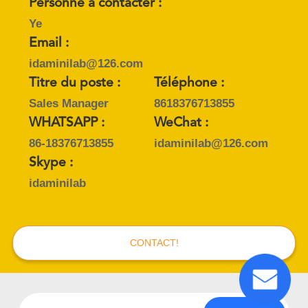
Personne à contacter :
PLAN
Ye
DU
Email :
SITE
idaminilab@126.com
Titre du poste :
Téléphone :
PRIVACY
Sales Manager
8618376713855
POLICY
WHATSAPP :
WeChat :
86-18376713855
idaminilab@126.com
Skype :
idaminilab
CONTACT!