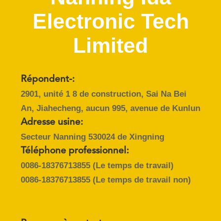
L'USINE
Electronic Tech
CONTRÔLE
Limited
DE
LA
Répondent-:
QUALITÉ
2901, unité 1 8 de construction, Sai Na Bei
An, Jiahecheng, aucun 995, avenue de Kunlun
NOUS
Adresse usine:
CONTACTER
Secteur Nanning 530024 de Xingning
Téléphone professionnel:
DEMANDEZ
0086-18376713855
(Le temps de travail)
UNE
0086-18376713855
(Le temps de travail non)
CITATION