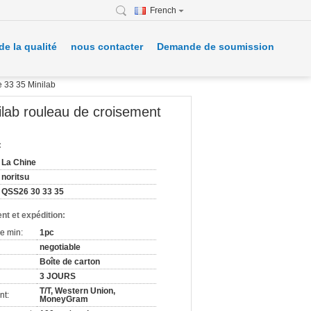
French
de la qualité
nous contacter
Demande de soumission
 33 35 Minilab
lab rouleau de croisement
:
La Chine
noritsu
QSS26 30 33 35
nt et expédition:
e min:
1pc
negotiable
Boîte de carton
3 JOURS
T/T, Western Union,
nt:
MoneyGram