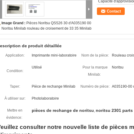
Capacité d'approvisi
Contact
Image Grand :
Pièces Noritsu QSS26 30 d'A035190 00
Noritsu Minilab rouleau de croisement de 33 35 Minilab
escription de produit détaillée
Application:
Imprimante mini-laboratoire
Nom de la pièce:
Rouleau croi
Utilisé
Pour la marque
Noritsu
Condition:
Minilab:
Taper:
Pièce de rechange Minilab
Numéro de pièce:
A035190-00 
À utiliser sur:
Photolaboratoire
pièces de rechange de noritsu
noritsu 2301 parts
Mettre en
,
évidence:
euillez consulter notre nouvelle liste de pièces m