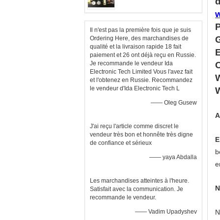
d
P
Il n'est pas la première fois que je suis
Ordering Here, des marchandises de
qualité et la livraison rapide 18 fait
E
paiement et 26 ont déjà reçu en Russie.
Je recommande le vendeur Ida
O
Electronic Tech Limited Vous l'avez fait
W
et l'obtenez en Russie. Recommandez
le vendeur d'Ida Electronic Tech L
—— Oleg Gusew
A
J'ai reçu l'article comme discret le
vendeur très bon et honnête très digne
E
de confiance et sérieux
b
—— yaya Abdalla
e
Les marchandises atteintes à l'heure.
N
Satisfait avec la communication. Je
recommande le vendeur.
—— Vadim Upadyshev
N