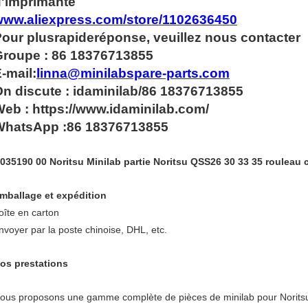
'imprimante
www.aliexpress.com/store/1102636450
our plus
rapide
réponse, veuillez nous contacter
Groupe : 86 18376713855
-mail:
linna@minilabspare-parts.com
n discute : idaminilab/86 18376713855
eb : https://www.idaminilab.com/
WhatsApp :
86 18376713855
035190 00 Noritsu Minilab partie Noritsu QSS26 30 33 35 rouleau c
mballage et expédition
oîte en carton
nvoyer par la poste chinoise, DHL, etc.
os prestations
ous proposons une gamme complète de pièces de minilab pour Noritsu, 