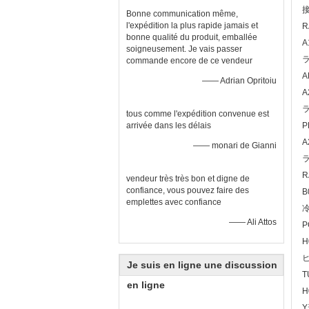
接
Bonne communication même,
l'expédition la plus rapide jamais et
R
bonne qualité du produit, emballée
A
soigneusement. Je vais passer
commande encore de ce vendeur
A
—— Adrian Opritoiu
A
tous comme l'expédition convenue est
arrivée dans les délais
P
A
—— monari de Gianni
R
vendeur très très bon et digne de
confiance, vous pouvez faire des
B
emplettes avec confiance
—— Ali Attos
P
H
Je suis en ligne une discussion
T
en ligne
H