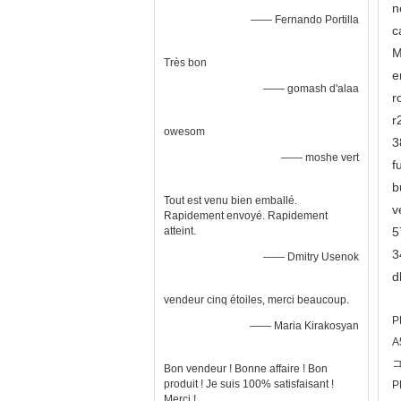
n
—— Fernando Portilla
c
M
Très bon
e
—— gomash d'alaa
r
r
owesom
3
—— moshe vert
f
b
Tout est venu bien emballé.
v
Rapidement envoyé. Rapidement
atteint.
5
3
—— Dmitry Usenok
d
vendeur cinq étoiles, merci beaucoup.
P
—— Maria Kirakosyan
A
Bon vendeur ! Bonne affaire ! Bon
produit ! Je suis 100% satisfaisant !
P
Merci !