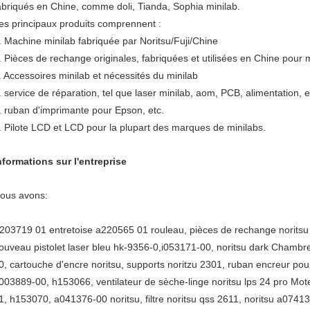
abriqués en Chine, comme doli, Tianda, Sophia minilab.
es principaux produits comprennent :
. Machine minilab fabriquée par Noritsu/Fuji/Chine
. Pièces de rechange originales, fabriquées et utilisées en Chine pour 
. Accessoires minilab et nécessités du minilab
. service de réparation, tel que laser minilab, aom, PCB, alimentation, e
. ruban d'imprimante pour Epson, etc.
. Pilote LCD et LCD pour la plupart des marques de minilabs.
nformations sur l'entreprise
ous avons:
203719 01 entretoise a220565 01 rouleau, pièces de rechange noritsu
ouveau pistolet laser bleu hk-9356-0,i053171-00, noritsu dark Cham
0, cartouche d'encre noritsu, supports noritzu 2301, ruban encreur pour
003889-00, h153066, ventilateur de sèche-linge noritsu lps 24 pro M
1, h153070, a041376-00 noritsu, filtre noritsu qss 2611, noritsu a07