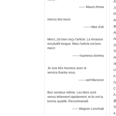
A
—— Mauro Arima
P
mercis très bons
A
—— ottas d'ali
A
A
Merci, j'ai bien reçu l'article. La livraison
est plutôt longue. Mais l'article est bon.
merci
T
—— risamena dommy
A
Je suis très heureux avec le
U
service.thanky vous.
A
—— asif Manzoor
(
C
Bon vendeur même. Les itens sont
A
venus tellement rapidement, et ils ont la
bonne qualité. Recommandé.
T
—— Wagner Lonchiati
A