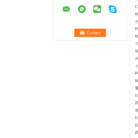
C
I
P
I
S
J
P
W
U
Z
U
(
Z