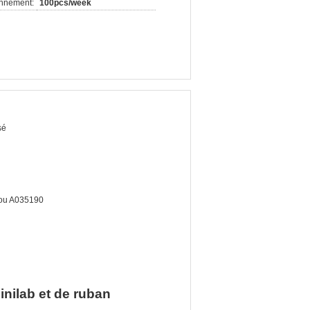
onnement:
100pcs/week
sé
ou A035190
inilab et de ruban