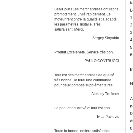
f
Beau jour ! Les marchandises ont repris
L
promptement. Livré rapidement. Le
1
moteur rencontre la qualité et a adapté
les paramètres. Installé. Très
2
satisfaisant. Merci.
3
—— Sergey Skryabin
4
5
Produit Excelenete. Service très bon.
6
—— PAULO CONTRUCCI
I
Tout est des marchandises de qualité
très bonne. Je ferai une commande
N
pour deux pompes supplémentaires.
—— Aleksey Trofimov
A
n
Le paquet est arrivé et tout est bon.
0
—— Ivica Pavlovic
d
0
Toute la bonne, entière satisfaction