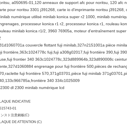
oritsu, a050695-01,120 anneaux de support afc pour noritsu, 120 afc n
arte pour noritsu 3301 j391268, carte io d'imprimante noritsu j391268,
inilab numérique utilisé minilab konica super r2 1000, minilab numériqu
ngrenages, processeur konica r1 r2, processeur konica r1, rouleau kon
ouleau minilab konica r1/2, 3960 76905a, moteur d'entraînement super
2
81d1060701a couvercle flottant fuji minilab,327n2151001a pièce minilab
uji frontière,363c1024778c fuji,fuji a308g02017,fuji frontière 390,fu
use,fuji frontier 340 363c1024778c,323d889964b,323d890008c ceinture po
ente,327d1060884 engrenage pour fuji frontière 500,pièces de rechange fu
70,raclette fuji frontière 570,371g03701,pièce fuji minilab 371g03701,pi
40,133c966785a,frontière 340 334c1025009
l2300 dl 2300 minilab numérique lcd
LAQUE INDICATIVE
515743-01
コンスト注意銘板(C)
LAQUE DE ATTENTION (C)