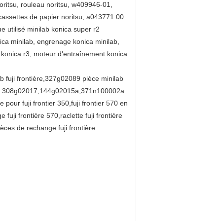
oritsu, rouleau noritsu, w409946-01,
 cassettes de papier noritsu, a043771 00
e utilisé minilab konica super r2
ica minilab, engrenage konica minilab,
 konica r3, moteur d'entraînement konica
 fuji frontière,327g02089 pièce minilab
ji 390 308g02017,144g02015a,371n100002a
ur fuji frontier 350,fuji frontier 570 en
ji frontière 570,raclette fuji frontière
èces de rechange fuji frontière