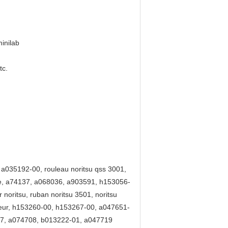
minilab
tc.
 a035192-00, rouleau noritsu qss 3001,
bre, a74137, a068036, a903591, h153056-
 noritsu, ruban noritsu 3501, noritsu
oteur, h153260-00, h153267-00, a047651-
4137, a074708, b013222-01, a047719