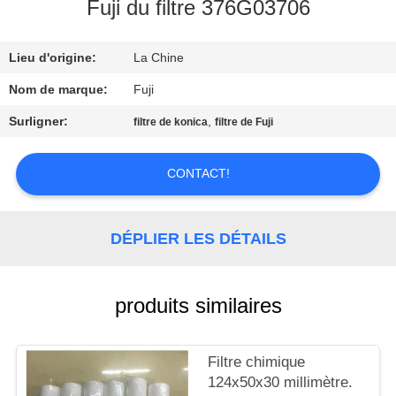
L'USINE
Fuji du filtre 376G03706
Lieu d'origine:
La Chine
CONTRÔLE
DE
Nom de marque:
Fuji
LA
Surligner:
,
filtre de konica
filtre de Fuji
QUALITÉ
CONTACT!
NOUS
CONTACTER
DÉPLIER LES DÉTAILS
DEMANDEZ
produits similaires
UNE
CITATION
Filtre chimique
124x50x30 millimètre.