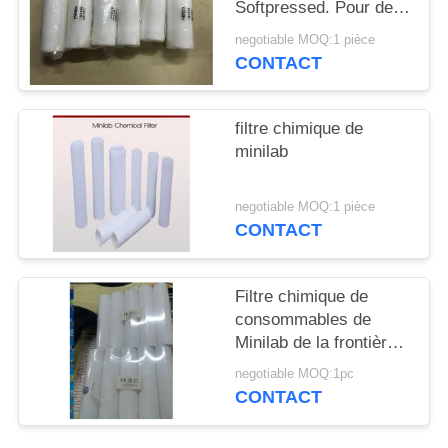
PLAN
Softpressed. Pour des
minilabs et des film-
DU
negotiable MOQ:1 pièce
processeurs de Noritsu
CONTACT
SITE
filtre chimique de
PRIVACY
minilab
POLICY
negotiable MOQ:1 pièce
CONTACT
Filtre chimique de
consommables de
Minilab de la frontière
350 de Fuji
negotiable MOQ:1pc
CONTACT