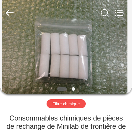
Tech
Limited.
All
Rights
Reserved.
Developed
by
ECER
ACCUEIL
PRODUITS
A
PROPOS
DE
NOUS
Filtre chimique
VISITE
Consommables chimiques de pièces
DE
de rechange de Minilab de frontière de